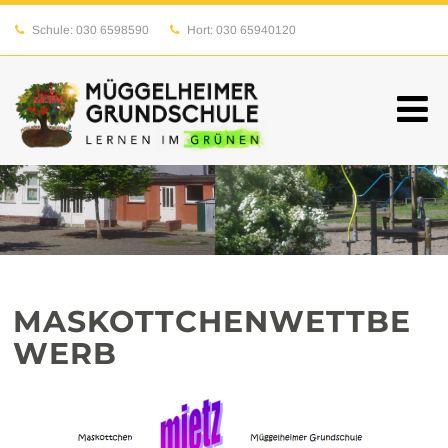
Schule: 030 6598590
Hort: 030 65940120
sekretariat@09G20.schule.berlin.de
MASKOTTCHENWETTBE
WERB